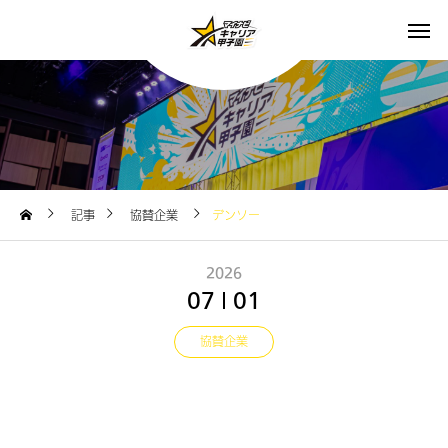
記事
協賛企業
デンソー
2026
07
01
協賛企業