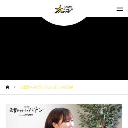
先輩からのバトンvol.8：小林詩奈