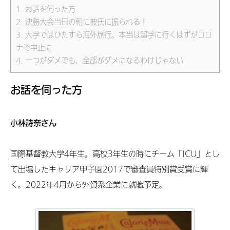
1.
お話を伺った方
2.
決勝大会当日の朝に彼氏に振られる！
3.
大学ではひたすら海外旅行。本当は留学に行くはずがコロ
ナで中止に
4.
一つがダメでも、全部がダメになるわけじゃない
お話を伺った方
小林詩奈さん
国際基督教大学4年生。高校3年生の時にチーム「ICU」とし
て出場したキャリア甲子園2017で審査員特別賞受賞に輝
く。2022年4月から外資系企業に就職予定。